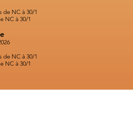
s de NC à 30/1
e NC à 30/1
e
2026
s de NC à 30/1
e NC à 30/1
T
Men
rigny
0 Irigny
© 2019 by Tennis Cl
.com
87