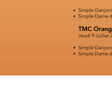
Simple Garçon
Simple Dame d
TMC Orang
Jeudi 9 Juillet 
Simple Garçon
Simple Dame d
CONTAC
​Tennis club d'i
Rue de Boutan, 6954
tcirigny@gmail
06.81.87.62.